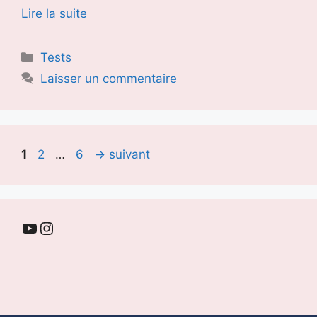
Lire la suite
Catégories
Tests
Laisser un commentaire
Page
Page
Page
1
2
…
6
→
suivant
YouTube
Instagram