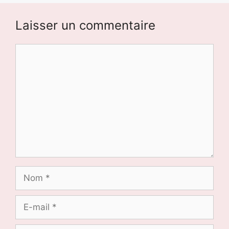
Laisser un commentaire
Commentaire
Nom
E-
mail